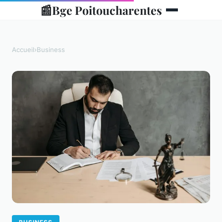
📰
Bge Poitoucharentes
Accueil
›
Business