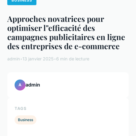
BUSINESS
Approches novatrices pour
optimiser l"efficacité des
campagnes publicitaires en ligne
des entreprises de e-commerce
admin
•
13 janvier 2025
•
6 min de lecture
admin
A
TAGS
Business