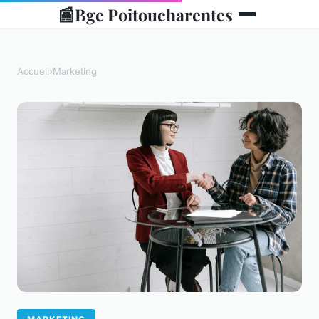
📰
Bge Poitoucharentes
Accueil
›
Marketing