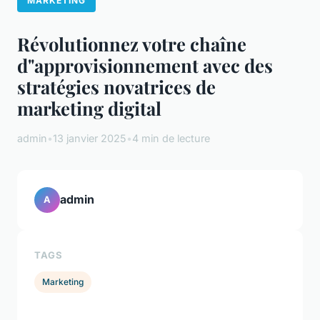
MARKETING
Révolutionnez votre chaîne
d"approvisionnement avec des
stratégies novatrices de
marketing digital
admin
•
13 janvier 2025
•
4 min de lecture
admin
A
TAGS
Marketing