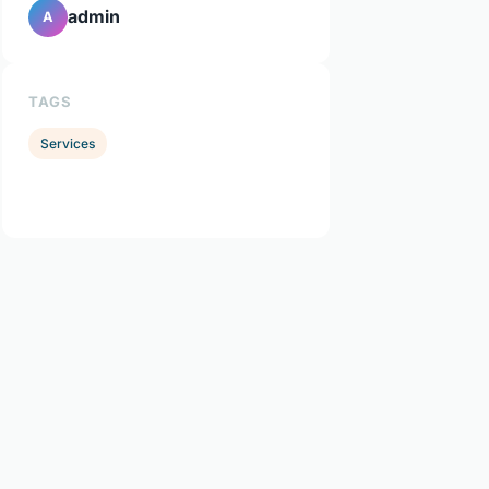
admin
A
TAGS
Services