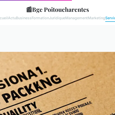
📰
Bge Poitoucharentes
cueil
Actu
Business
Formation
Juridique
Management
Marketing
Servi