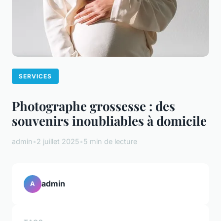
SERVICES
Photographe grossesse : des
souvenirs inoubliables à domicile
admin
•
2 juillet 2025
•
5 min de lecture
admin
A