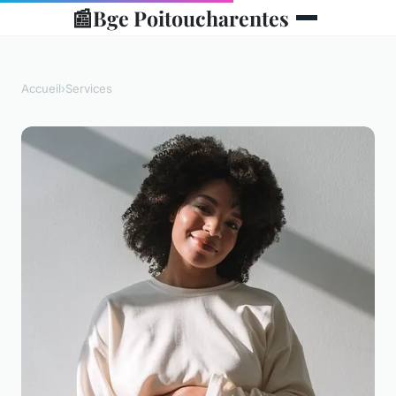
📰
Bge Poitoucharentes
Accueil
›
Services